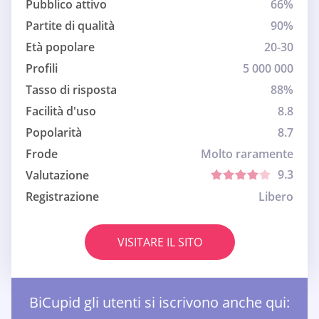
Pubblico attivo
66%
Partite di qualità
90%
Età popolare
20-30
Profili
5 000 000
Tasso di risposta
88%
Facilità d'uso
8.8
Popolarità
8.7
Frode
Molto raramente
9.3
Valutazione
Registrazione
Libero
VISITARE IL SITO
BiCupid gli utenti si iscrivono anche qui: