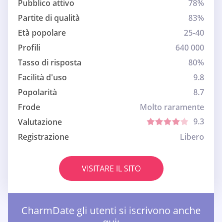
Pubblico attivo
78%
Partite di qualità
83%
Età popolare
25-40
Profili
640 000
Tasso di risposta
80%
Facilità d'uso
9.8
Popolarità
8.7
Frode
Molto raramente
9.3
Valutazione
Registrazione
Libero
VISITARE IL SITO
CharmDate gli utenti si iscrivono anche