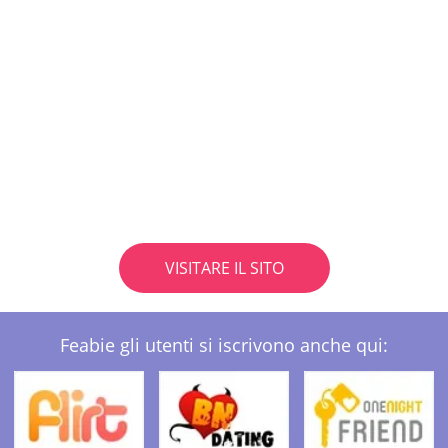
VISITARE IL SITO
Feabie gli utenti si iscrivono anche qui: