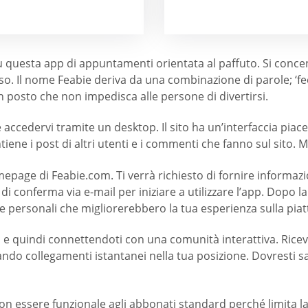
su questa app di appuntamenti orientata al paffuto. Si con
so. Il nome Feabie deriva da una combinazione di parole; ‘fe
un posto che non impedisca alle persone di divertirsi.
ccedervi tramite un desktop. Il sito ha un’interfaccia piacev
iene i post di altri utenti e i commenti che fanno sul sito. Ma
epage di Feabie.com. Ti verrà richiesto di fornire informazion
di conferma via e-mail per iniziare a utilizzare l’app. Dopo la
 personali che migliorerebbero la tua esperienza sulla pia
quindi connettendoti con una comunità interattiva. Ricevera
cercando collegamenti istantanei nella tua posizione. Dovresti s
 essere funzionale agli abbonati standard perché limita la 