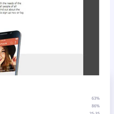
63%
86%
25-35