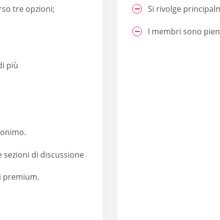
so tre opzioni;
Si rivolge principal
I membri sono pien
i più
anonimo.
e sezioni di discussione
ri premium.