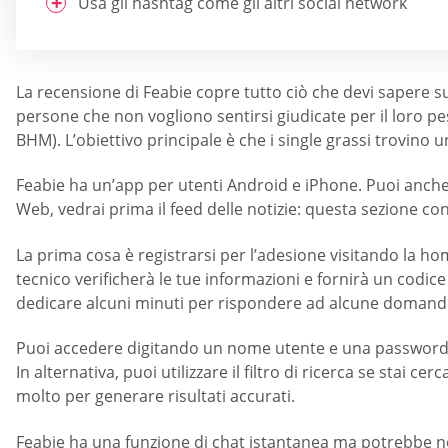
Usa gli hashtag come gli altri social network
La recensione di Feabie copre tutto ciò che devi sapere 
persone che non vogliono sentirsi giudicate per il loro pe
BHM). L’obiettivo principale è che i single grassi trovino 
Feabie ha un’app per utenti Android e iPhone. Puoi anche a
Web, vedrai prima il feed delle notizie: questa sezione cont
La prima cosa è registrarsi per l’adesione visitando la hom
tecnico verificherà le tue informazioni e fornirà un codice 
dedicare alcuni minuti per rispondere ad alcune domande
Puoi accedere digitando un nome utente e una password e 
In alternativa, puoi utilizzare il filtro di ricerca se stai 
molto per generare risultati accurati.
Feabie ha una funzione di chat istantanea ma potrebbe non