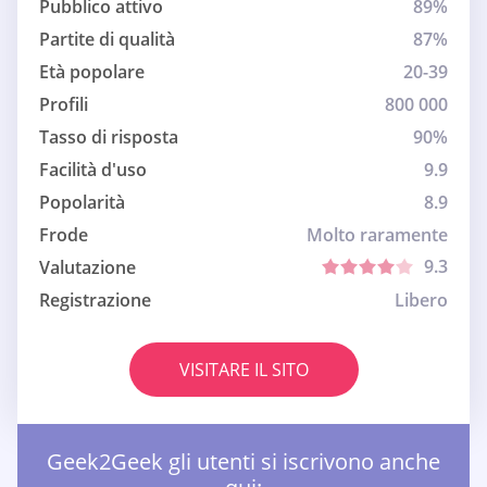
Pubblico attivo
89%
Partite di qualità
87%
Età popolare
20-39
Profili
800 000
Tasso di risposta
90%
Facilità d'uso
9.9
Popolarità
8.9
Frode
Molto raramente
9.3
Valutazione
Registrazione
Libero
VISITARE IL SITO
Geek2Geek gli utenti si iscrivono anche