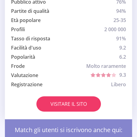
Pubblico attivo
76%
Partite di qualità
94%
Età popolare
25-35
Profili
2 000 000
Tasso di risposta
91%
Facilità d'uso
9.2
Popolarità
6.2
Frode
Molto raramente
9.3
Valutazione
Registrazione
Libero
VISITARE IL SITO
Match gli utenti si iscrivono anche qui: