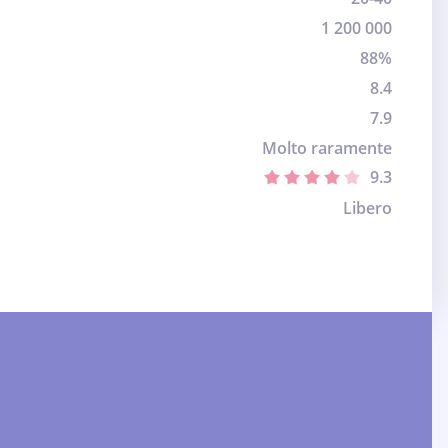
1 200 000
88%
8.4
7.9
Molto raramente
9.3
Libero