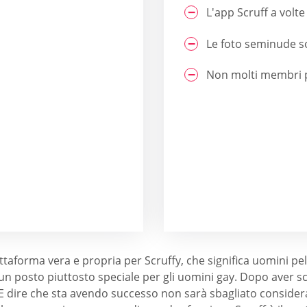
L'app Scruff a volt
Le foto seminude s
Non molti membri pr
attaforma vera e propria per Scruffy, che significa uomini p
 posto piuttosto speciale per gli uomini gay. Dopo aver scol
ire che sta avendo successo non sarà sbagliato considerand