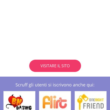
VISITARE IL SITO
Scruff gli utenti si iscrivono anche qui: