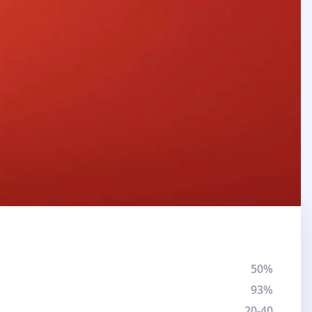
50%
93%
20-40