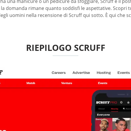
ha una manicure o un pedicure da sfoggiare, Scruff è il pos
la domanda rimane quanto soddisfi le aspettative. Scopri tut
uomini nella recensione di Scruff qui sotto. È qui che scavi
RIEPILOGO SCRUFF