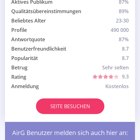
Aktives Publikum
87%
Qualitätsübereinstimmungen
89%
Beliebtes Alter
23-30
Profile
490 000
Antwortquote
87%
Benutzerfreundlichkeit
8.7
Popularität
8.7
Betrug
Sehr selten
9.3
Rating
Anmeldung
Kostenlos
SEITE BESUCHEN
AirG Benutzer melden sich auch hier an: