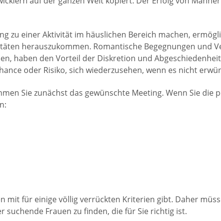
icklern auf der ganzen Welt kopiert. Der Erfolg von Männern
 zu einer Aktivität im häuslichen Bereich machen, ermögli
Aktivitäten herauszukommen. Romantische Begegnungen und V
n, haben den Vorteil der Diskretion und Abgeschiedenheit de
hance oder Risiko, sich wiederzusehen, wenn es nicht erwün
immen Sie zunächst das gewünschte Meeting. Wenn Sie die p
n:
n mit für einige völlig verrückten Kriterien gibt. Daher müs
 suchende Frauen zu finden, die für Sie richtig ist.