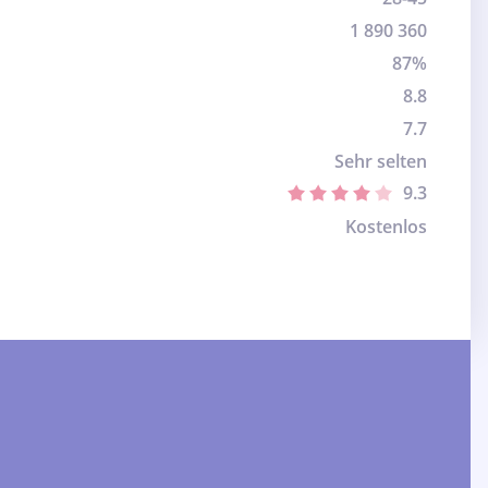
1 890 360
87%
8.8
7.7
Sehr selten
9.3
Kostenlos