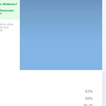
82%
89%
28-45