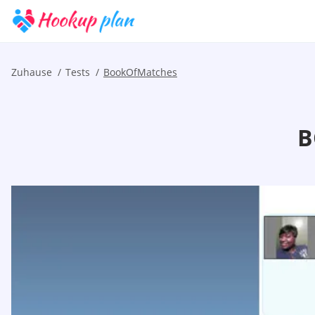
Zuhause
Tests
BookOfMatches
B