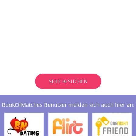
SEITE BESUCHEN
BookOfMatches Benutzer melden sich auch hier an: