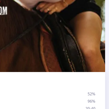
52%
96%
20-40