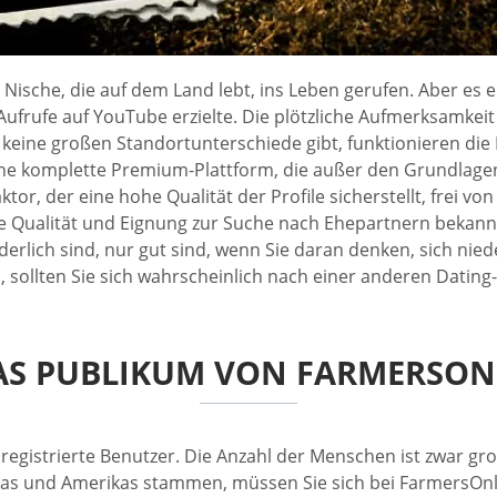
ische, die auf dem Land lebt, ins Leben gerufen. Aber es 
Aufrufe auf YouTube erzielte. Die plötzliche Aufmerksamkei
keine großen Standortunterschiede gibt, funktionieren die P
 eine komplette Premium-Plattform, die außer den Grundlage
ktor, der eine hohe Qualität der Profile sicherstellt, frei
he Qualität und Eignung zur Suche nach Ehepartnern bekannt 
derlich sind, nur gut sind, wenn Sie daran denken, sich ni
 sollten Sie sich wahrscheinlich nach einer anderen Datin
AS PUBLIKUM VON FARMERSON
 registrierte Benutzer. Die Anzahl der Menschen ist zwar gr
as und Amerikas stammen, müssen Sie sich bei FarmersOnly r