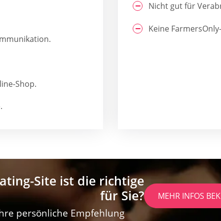
Nicht gut für Ver
Keine FarmersOnly-
ommunikation.
line-Shop.
.
ting-Site ist die richtige
für Sie?
MEHR INFOS B
 Ihre persönliche Empfehlung