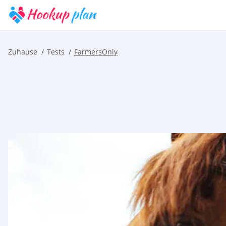
Zuhause
Tests
FarmersOnly