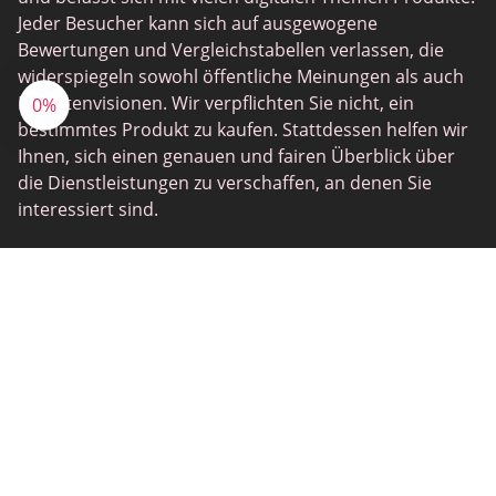
Jeder Besucher kann sich auf ausgewogene
Bewertungen und Vergleichstabellen verlassen, die
widerspiegeln sowohl öffentliche Meinungen als auch
Expertenvisionen. Wir verpflichten Sie nicht, ein
0%
bestimmtes Produkt zu kaufen. Stattdessen helfen wir
Ihnen, sich einen genauen und fairen Überblick über
die Dienstleistungen zu verschaffen, an denen Sie
interessiert sind.
Offenlegung von Werbetreibenden
Auf unserer Ressource finden Sie zahlreiche Daten zu
verschiedenen Dienstleistungen und Produkten.
Unsere Bewertungen und Vergleiche sollten nicht als
Prognose oder Handlungsleitfaden verstanden
werden. Beachten Sie, dass Anbieter kann einige von
uns präsentierte Informationen sponsern. Bitte lesen
Sie die Offenlegung des Werbetreibenden alle
Nuancen kennen.