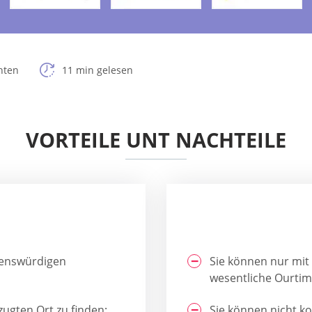
hten
11 min gelesen
VORTEILE UNT NACHTEILE
auenswürdigen
Sie können nur mit
wesentliche Ourtim
ugten Ort zu finden;
Sie können nicht k