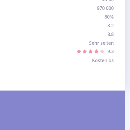
970 000
80%
8.2
8.8
Sehr selten
9.3
Kostenlos