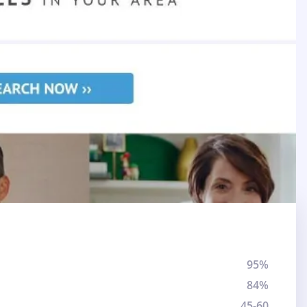
95%
84%
45-60