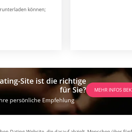
herunterladen können;
ting-Site ist die richtige
für Sie?
MEHR INFOS B
 Ihre persönliche Empfehlung
hen-Dating-Website, die darauf abzielt, Menschen über fünfz