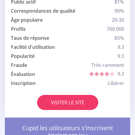
Public actif
81%
Correspondances de qualité
90%
Âge populaire
20-30
Profils
760 000
Taux de réponse
85%
Facilité d'utilisation
9.3
Popularité
9.3
Fraude
Très rarement
9.3
Évaluation
Inscription
Libérer
VISITER LE SITE
Cupid les utilisateurs s'inscrivent