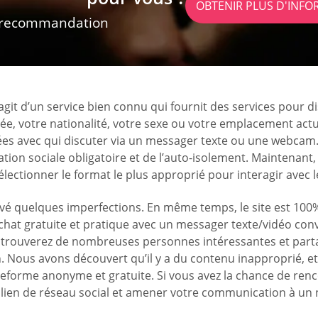
OBTENIR PLUS D'INF
 recommandation
’agit d’un service bien connu qui fournit des services pour
lée, votre nationalité, votre sexe ou votre emplacement ac
s avec qui discuter via un messager texte ou une webcam. 
iation sociale obligatoire et de l’auto-isolement. Maintenan
sélectionner le format le plus approprié pour interagir avec 
vé quelques imperfections. En même temps, le site est 100%
 chat gratuite et pratique avec un messager texte/vidéo conv
s trouverez de nombreuses personnes intéressantes et part
n. Nous avons découvert qu’il y a du contenu inapproprié, e
ateforme anonyme et gratuite. Si vous avez la chance de 
lien de réseau social et amener votre communication à un n