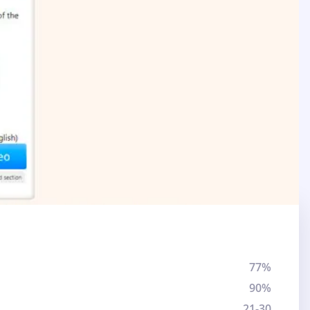
77%
90%
21-30