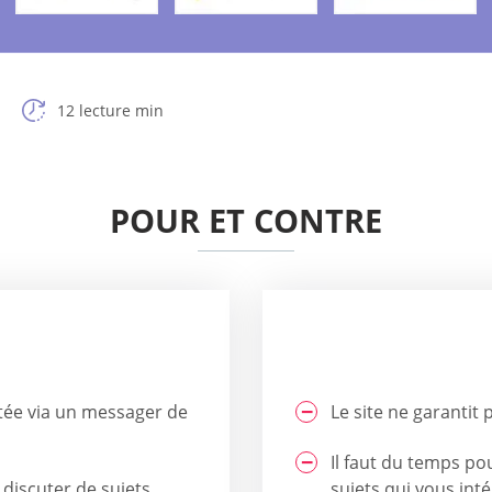
12 lecture min
POUR ET CONTRE
tée via un messager de
Le site ne garantit
Il faut du temps p
discuter de sujets
sujets qui vous int