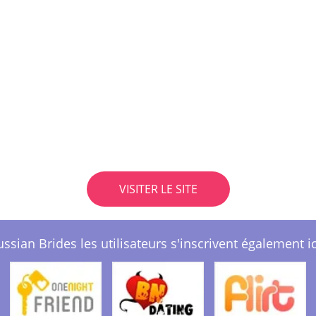
VISITER LE SITE
ssian Brides les utilisateurs s'inscrivent également ic