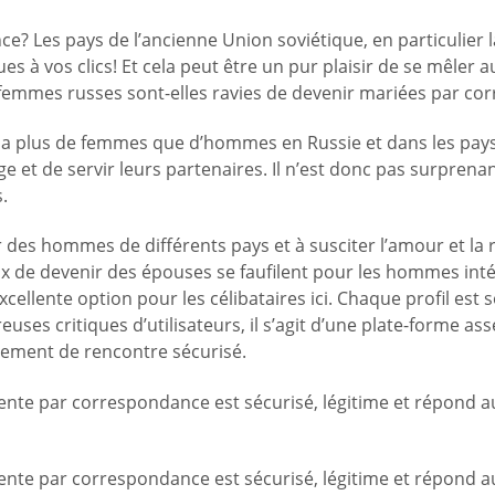
 Les pays de l’ancienne Union soviétique, en particulier la
s à vos clics! Et cela peut être un pur plaisir de se mêler
femmes russes sont-elles ravies de devenir mariées par co
’il y a plus de femmes que d’hommes en Russie et dans les pa
 et de servir leurs partenaires. Il n’est donc pas surprenant 
.
des hommes de différents pays et à susciter l’amour et la ro
ux de devenir des épouses se faufilent pour les hommes intér
excellente option pour les célibataires ici. Chaque profil es
es critiques d’utilisateurs, il s’agit d’une plate-forme ass
nement de rencontre sécurisé.
vente par correspondance est sécurisé, légitime et répond a
vente par correspondance est sécurisé, légitime et répond a