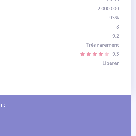
2 000 000
93%
8
9.2
Très rarement
9.3
Libérer
i :