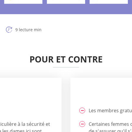
9 lecture min
POUR ET CONTRE
Les membres gratuit
culière à la sécurité et
Certaines femmes o
e les dames ici sont
de s'assurer qu'il s'