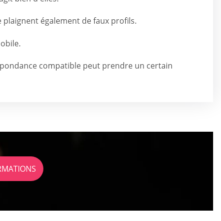
plaignent également de faux profils.
obile.
pondance compatible peut prendre un certain
ORMATIONS