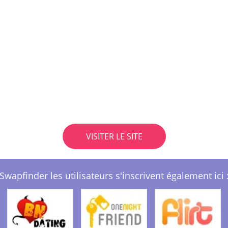
VISITER LE SITE
Swapfinder les utilisateurs s'inscrivent également ici 