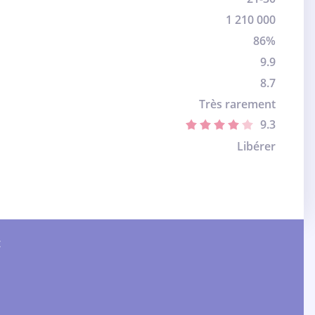
1 210 000
86%
9.9
8.7
Très rarement
9.3
Libérer
: