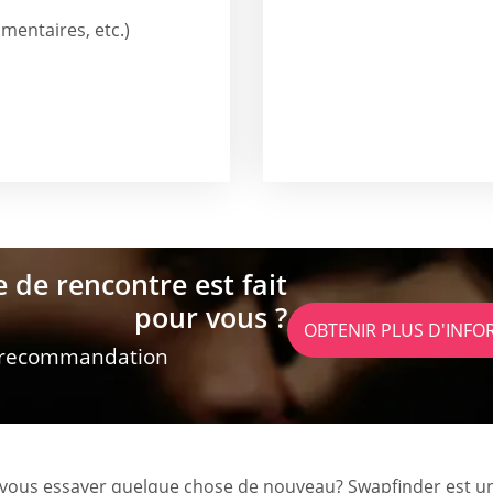
entaires, etc.)
e de rencontre est fait
pour vous ?
OBTENIR PLUS D'INF
 recommandation
z-vous essayer quelque chose de nouveau? Swapfinder est un