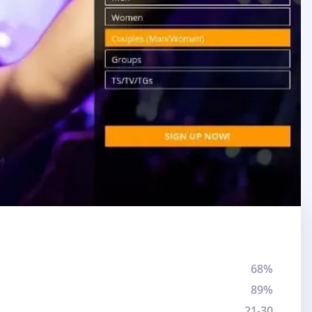
68%
89%
21-30