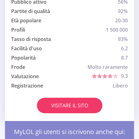
Pubblico attivo
56%
Partite di qualità
92%
Età popolare
20-30
Profili
1 500 000
Tasso di risposta
93%
Facilità d'uso
6.2
Popolarità
8.7
Frode
Molto raramente
9.3
Valutazione
Registrazione
Libero
VISITARE IL SITO
MyLOL gli utenti si iscrivono anche qui: