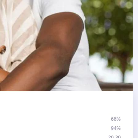
66%
94%
20-30