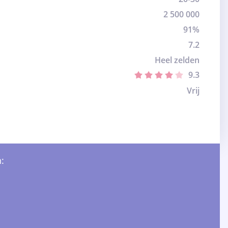
2 500 000
91%
7.2
Heel zelden
9.3
Vrij
: