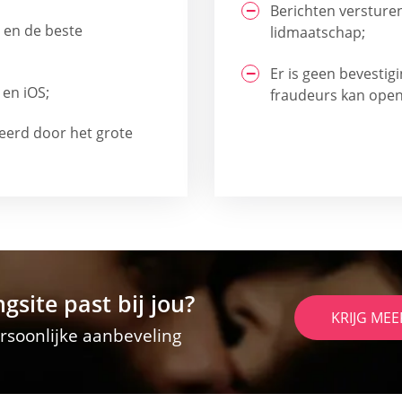
Berichten versturen
 en de beste
lidmaatschap;
Er is geen bevestig
en iOS;
fraudeurs kan ope
eerd door het grote
gsite past bij jou?
KRIJG MEE
soonlijke aanbeveling