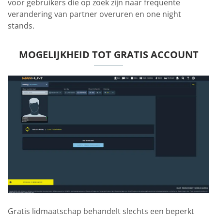
voor gebruikers die op zoek zijn naar frequente
verandering van partner overuren en one night
stands.
MOGELIJKHEID TOT GRATIS ACCOUNT
Gratis lidmaatschap behandelt slechts een beperkt