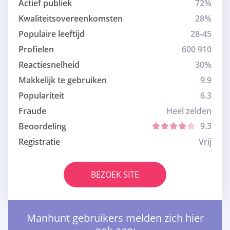
Actief publiek
72%
Kwaliteitsovereenkomsten
28%
Populaire leeftijd
28-45
Profielen
600 910
Reactiesnelheid
30%
Makkelijk te gebruiken
9.9
Populariteit
6.3
Fraude
Heel zelden
9.3
Beoordeling
Registratie
Vrij
BEZOEK SITE
Manhunt gebruikers melden zich hier