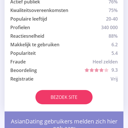
Actief publiek
76%
Kwaliteitsovereenkomsten
75%
Populaire leeftijd
20-40
Profielen
340 000
Reactiesnelheid
88%
Makkelijk te gebruiken
6.2
Populariteit
5.4
Fraude
Heel zelden
9.3
Beoordeling
Registratie
Vrij
BEZOEK SITE
AsianDating gebruikers melden zich hier