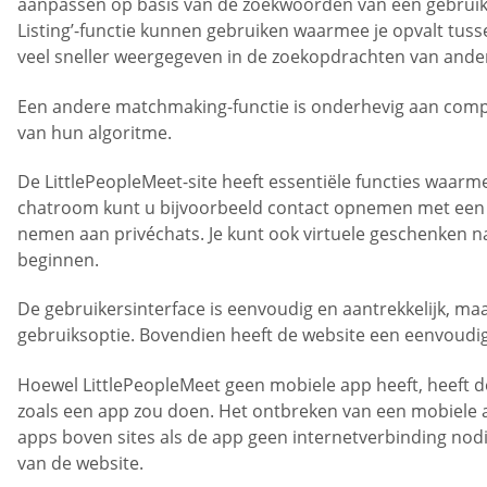
aanpassen op basis van de zoekwoorden van een gebruiker. 
Listing’-functie kunnen gebruiken waarmee je opvalt tuss
veel sneller weergegeven in de zoekopdrachten van ande
Een andere matchmaking-functie is onderhevig aan compat
van hun algoritme.
De LittlePeopleMeet-site heeft essentiële functies waa
chatroom kunt u bijvoorbeeld contact opnemen met een p
nemen aan privéchats. Je kunt ook virtuele geschenken na
beginnen.
De gebruikersinterface is eenvoudig en aantrekkelijk, m
gebruiksoptie. Bovendien heeft de website een eenvoudige
Hoewel LittlePeopleMeet geen mobiele app heeft, heeft d
zoals een app zou doen. Het ontbreken van een mobiele ap
apps boven sites als de app geen internetverbinding nodig
van de website.