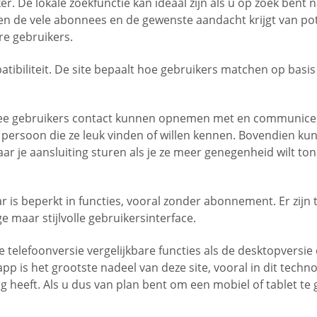
De lokale zoekfunctie kan ideaal zijn als u op zoek bent naar
en de vele abonnees en de gewenste aandacht krijgt van pote
re gebruikers.
ibiliteit. De site bepaalt hoe gebruikers matchen op basi
rmee gebruikers contact kunnen opnemen met en communicer
ersoon die ze leuk vinden of willen kennen. Bovendien kun
ar je aansluiting sturen als je ze meer genegenheid wilt to
aar is beperkt in functies, vooral zonder abonnement. Er zi
 maar stijlvolle gebruikersinterface.
e telefoonversie vergelijkbare functies als de desktopvers
p is het grootste nadeel van deze site, vooral in dit tech
 heeft. Als u dus van plan bent om een mobiel of tablet te 