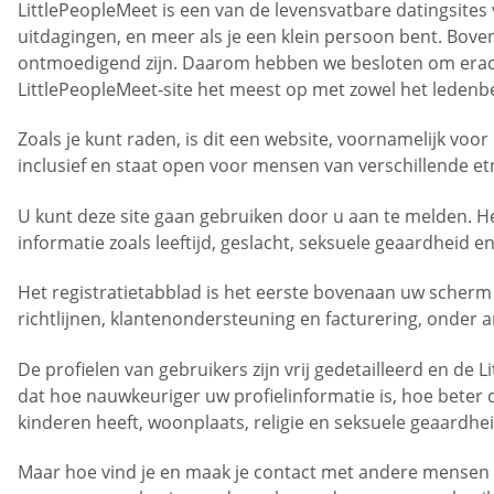
LittlePeopleMeet is een van de levensvatbare datingsites
uitdagingen, en meer als je een klein persoon bent. Bov
ontmoedigend zijn. Daarom hebben we besloten om erachte
LittlePeopleMeet-site het meest op met zowel het ledenb
Zoals je kunt raden, is dit een website, voornamelijk voor
inclusief en staat open voor mensen van verschillende etn
U kunt deze site gaan gebruiken door u aan te melden. He
informatie zoals leeftijd, geslacht, seksuele geaardheid 
Het registratietabblad is het eerste bovenaan uw scherm m
richtlijnen, klantenondersteuning en facturering, onder 
De profielen van gebruikers zijn vrij gedetailleerd en de
dat hoe nauwkeuriger uw profielinformatie is, hoe beter d
kinderen heeft, woonplaats, religie en seksuele geaardheid
Maar hoe vind je en maak je contact met andere mensen v