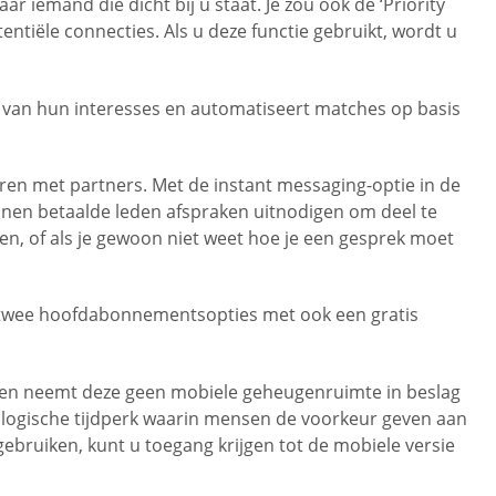
 iemand die dicht bij u staat. Je zou ook de ‘Priority
ntiële connecties. Als u deze functie gebruikt, wordt u
s van hun interesses en automatiseert matches op basis
en met partners. Met de instant messaging-optie in de
nen betaalde leden afspraken uitnodigen om deel te
nen, of als je gewoon niet weet hoe je een gesprek moet
jn twee hoofdabonnementsopties met ook een gratis
ie en neemt deze geen mobiele geheugenruimte in beslag
nologische tijdperk waarin mensen de voorkeur geven aan
gebruiken, kunt u toegang krijgen tot de mobiele versie