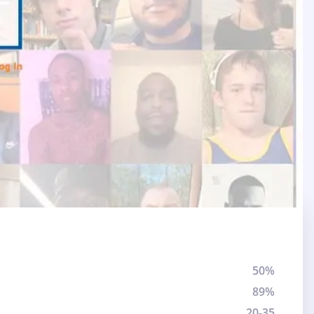
50%
89%
20-35