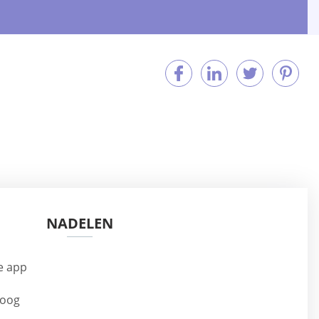
NADELEN
e app
hoog