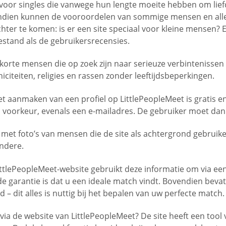
 voor singles die vanwege hun lengte moeite hebben om liefd
endien kunnen de vooroordelen van sommige mensen en alleen
r te komen: is er een site speciaal voor kleine mensen? En
estand als de gebruikersrecensies.
 korte mensen die op zoek zijn naar serieuze verbintenissen 
iciteiten, religies en rassen zonder leeftijdsbeperkingen.
t aanmaken van een profiel op LittlePeopleMeet is gratis en
en voorkeur, evenals een e-mailadres. De gebruiker moet dan 
et foto’s van mensen die de site als achtergrond gebruiken.
andere.
 LittlePeopleMeet-website gebruikt deze informatie om via e
e garantie is dat u een ideale match vindt. Bovendien bevat
 – dit alles is nuttig bij het bepalen van uw perfecte match.
ia de website van LittlePeopleMeet? De site heeft een tool