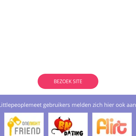
BEZOEK SITE
Littlepeoplemeet gebruikers melden zich hier ook aan