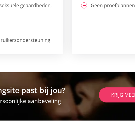
e seksuele geaardheden,
Geen proefplannen
ebruikersondersteuning
gsite past bij jou?
KRIJG MEE
soonlijke aanbeveling