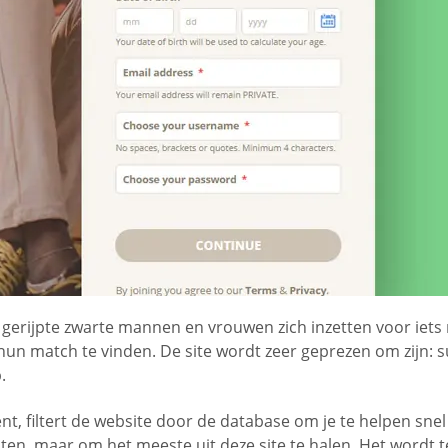
j gerijpte zwarte mannen en vrouwen zich inzetten voor iets
hun match te vinden. De site wordt zeer geprezen om zijn: su
.
ent, filtert de website door de database om je te helpen sne
 kosten, maar om het meeste uit deze site te halen. Het word