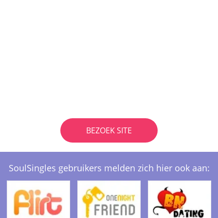
BEZOEK SITE
SoulSingles gebruikers melden zich hier ook aan: