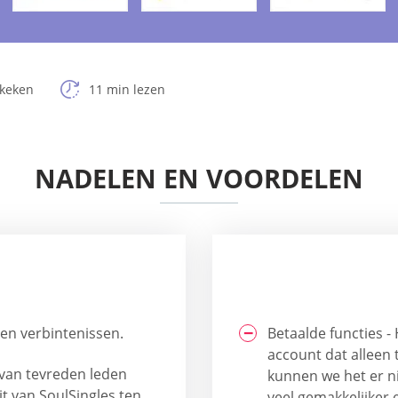
ekeken
11 min lezen
NADELEN EN VOORDELEN
 en verbintenissen.
Betaalde functies -
account dat alleen 
 van tevreden leden
kunnen we het er ni
it van SoulSingles ten
veel gemakkelijker e