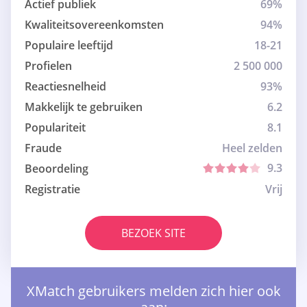
Actief publiek
69%
Kwaliteitsovereenkomsten
94%
Populaire leeftijd
18-21
Profielen
2 500 000
Reactiesnelheid
93%
Makkelijk te gebruiken
6.2
Populariteit
8.1
Fraude
Heel zelden
9.3
Beoordeling
Registratie
Vrij
BEZOEK SITE
XMatch gebruikers melden zich hier ook