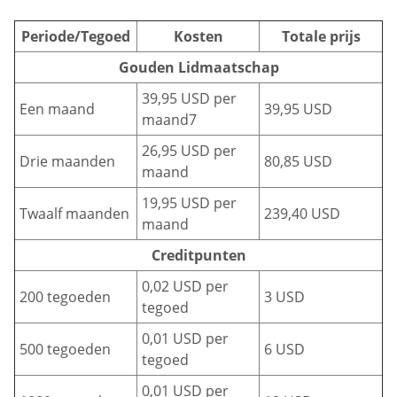
Periode/Tegoed
Kosten
Totale prijs
Gouden Lidmaatschap
39,95 USD per
Een maand
39,95 USD
maand7
26,95 USD per
Drie maanden
80,85 USD
maand
19,95 USD per
Twaalf maanden
239,40 USD
maand
Creditpunten
0,02 USD per
200 tegoeden
3 USD
tegoed
0,01 USD per
500 tegoeden
6 USD
tegoed
0,01 USD per