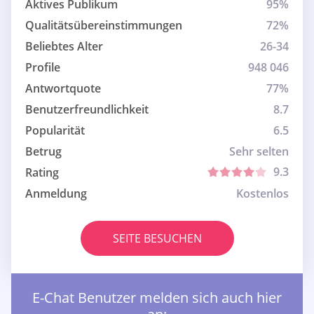
Aktives Publikum
95%
Qualitätsübereinstimmungen
72%
Beliebtes Alter
26-34
Profile
948 046
Antwortquote
77%
Benutzerfreundlichkeit
8.7
Popularität
6.5
Betrug
Sehr selten
9.3
Rating
Anmeldung
Kostenlos
SEITE BESUCHEN
E-Chat Benutzer melden sich auch hier