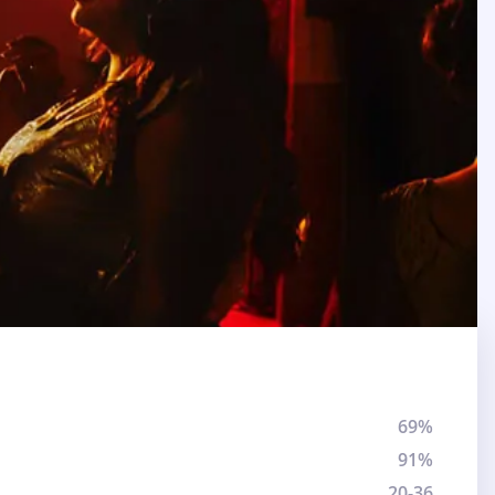
69%
91%
20-36