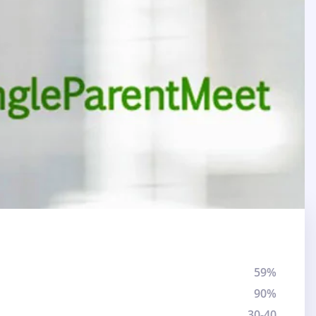
59%
90%
30-40