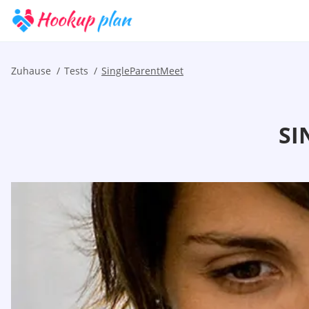
Zuhause
Tests
SingleParentMeet
SI