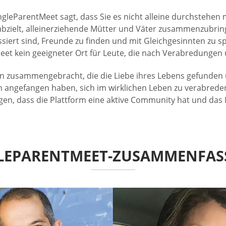
ingleParentMeet sagt, dass Sie es nicht alleine durchstehe
f abzielt, alleinerziehende Mütter und Väter zusammenzubri
ssiert sind, Freunde zu finden und mit Gleichgesinnten zu s
ntMeet kein geeigneter Ort für Leute, die nach Verabredun
 zusammengebracht, die die Liebe ihres Lebens gefunden u
angefangen haben, sich im wirklichen Leben zu verabreden,
ugen, dass die Plattform eine aktive Community hat und da
LEPARENTMEET-ZUSAMMENFA