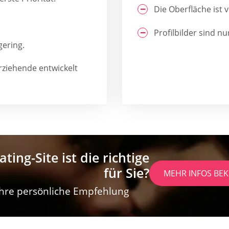
Die Oberfläche ist v
Profilbilder sind n
gering.
nerziehende entwickelt
ting-Site ist die richtige
für Sie?
MEHR INFOS B
 Ihre persönliche Empfehlung