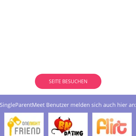
SEITE BESUCHEN
SingleParentMeet Benutzer melden sich auch hier an