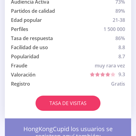
Audiencia Activa
73%
Partidos de calidad
89%
Edad popular
21-38
Perfiles
1 500 000
Tasa de respuesta
86%
Facilidad de uso
8.8
Popularidad
8.7
Fraude
muy rara vez
9.3
Valoración
Registro
Gratis
TASA DE VISITAS
HongKongCupid los usuarios se