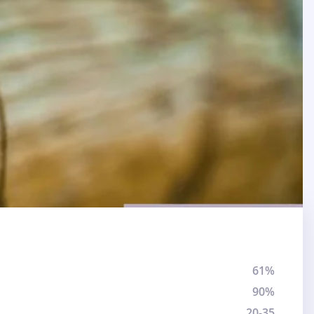
61%
90%
20-35