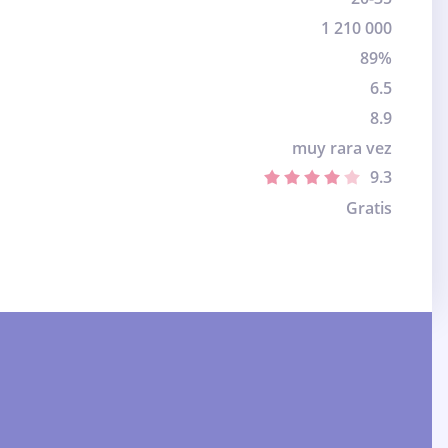
1 210 000
89%
6.5
8.9
muy rara vez
9.3
Gratis