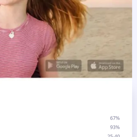
67%
93%
25-40