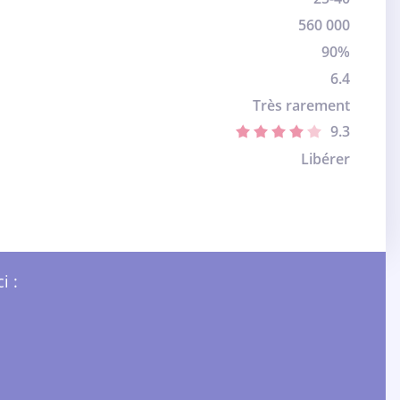
560 000
90%
6.4
Très rarement
9.3
Libérer
i :