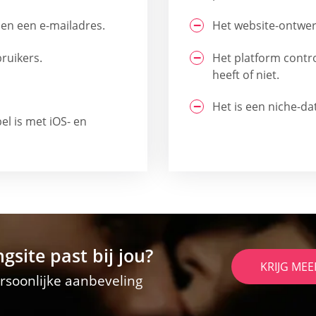
k en een e-mailadres.
Het website-ontwerp
ruikers.
Het platform contro
heeft of niet.
Het is een niche-da
l is met iOS- en
gsite past bij jou?
KRIJG MEE
soonlijke aanbeveling