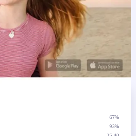
67%
93%
25-40