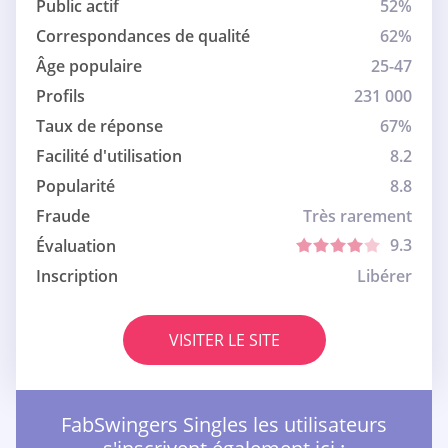
Public actif
52%
Correspondances de qualité
62%
Âge populaire
25-47
Profils
231 000
Taux de réponse
67%
Facilité d'utilisation
8.2
Popularité
8.8
Fraude
Très rarement
9.3
Évaluation
Inscription
Libérer
VISITER LE SITE
FabSwingers Singles les utilisateurs