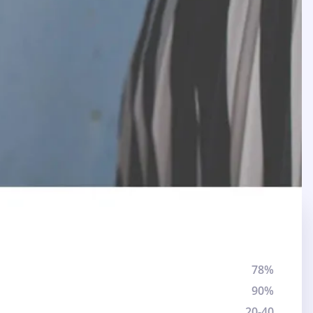
78%
90%
20-40