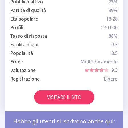
Pubblico attivo
73%
Partite di qualità
89%
Età popolare
18-28
Profili
570 000
Tasso di risposta
88%
Facilità d'uso
9.3
Popolarità
8.5
Frode
Molto raramente
9.3
Valutazione
Registrazione
Libero
VISITARE IL SITO
Habbo gli utenti si iscrivono anche qui: