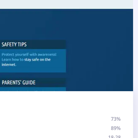
73%
89%
18-28