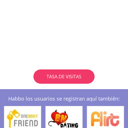
TASA DE VISITAS
Habbo los usuarios se registran aquí también: