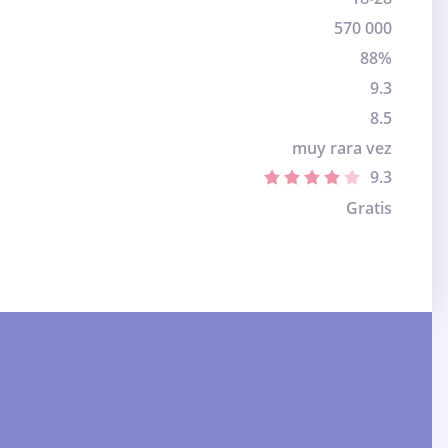
570 000
88%
9.3
8.5
muy rara vez
9.3
Gratis