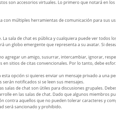
tos son accesorios virtuales. Lo primero que notará en los p
ta con múltiples herramientas de comunicación para sus usu
. La sala de chat es pública y cualquiera puede ver todos l
Verá un globo emergente que representa a su avatar. Si dese
omo agregar un amigo, susurrar, intercambiar, ignorar, respe
en sitios de citas convencionales. Por lo tanto, debe esfor
esta opción si quieres enviar un mensaje privado a una pe
 serán notificados si se leen sus mensajes.
n, las salas de chat son útiles para discusiones grupales.
arrolle en las salas de chat. Dado que algunos miembros pub
ión contra aquellos que no pueden tolerar caracteres y c
idad será sancionado y prohibido.