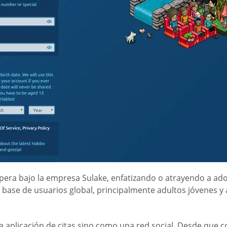
Opera bajo la empresa Sulake, enfatizando o atrayendo a ad
 base de usuarios global, principalmente adultos jóvenes y a
 aplicación de citas sino como una red social. Desde que 