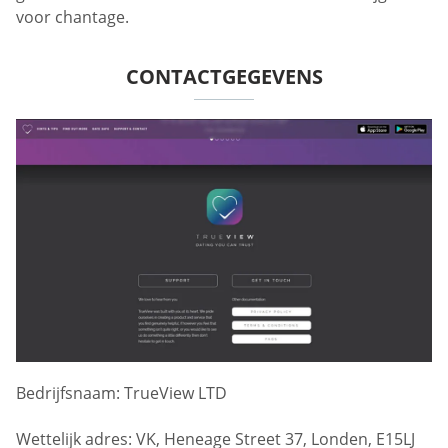
voor chantage.
CONTACTGEGEVENS
Bedrijfsnaam: TrueView LTD
Wettelijk adres: VK, Heneage Street 37, Londen, E15LJ