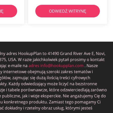
NĘ
ODWIEDŹ WITRYNĘ
alny adres HookupPlan to 41490 Grand River Ave E, Novi,
375, USA. W razie jakichkolwiek pytań prosimy o kontakt
ając e-maile na
adres
info@hookupplan.com
. Nasze
y internetowe obejmują szeroki zakres tematów i
gółów, zajmując się dużą ilością treści cyfrowych
kty. Każdy odwiedzający może liczyć na bezstronne
zje i tabele porównawcze, które odzwierciedlają zarówno
e publiczne, jak i wizje eksperckie. Nie angażujemy Cię do
u konkretnego produktu. Zamiast tego pomagamy Ci
ać dokładny i rzetelny obraz usług, którymi jesteś