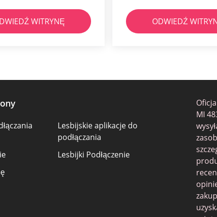
DWIEDŹ WITRYNĘ
ODWIEDŹ WITRY
rony
Oficj
MI 48
dłączania
Lesbijskie aplikacje do
wysył
podłączania
zasob
szcze
ie
Lesbijki Podłączenie
produ
ię
recen
opini
zakup
uzysk