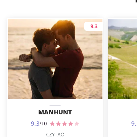
9.3
MANHUNT
9.3
9.
/10
CZYTAĆ