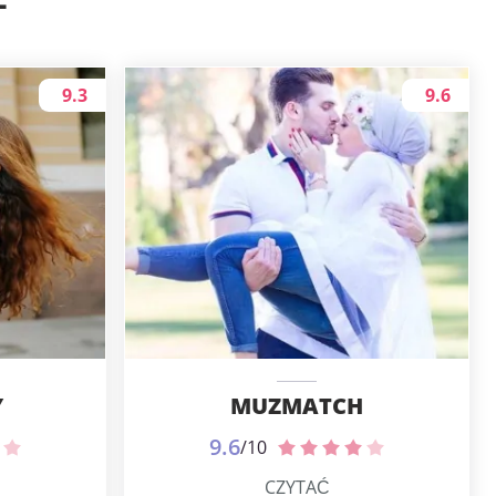
9.3
9.6
Y
MUZMATCH
9.6
/10
CZYTAĆ