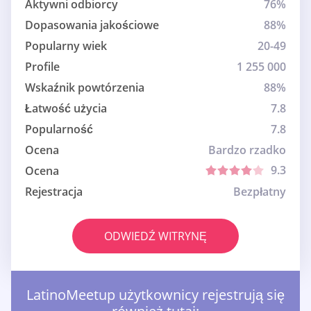
Aktywni odbiorcy
76%
Dopasowania jakościowe
88%
Popularny wiek
20-49
Profile
1 255 000
Wskaźnik powtórzenia
88%
Łatwość użycia
7.8
Popularność
7.8
Ocena
Bardzo rzadko
9.3
Ocena
Rejestracja
Bezpłatny
ODWIEDŹ WITRYNĘ
LatinoMeetup użytkownicy rejestrują się