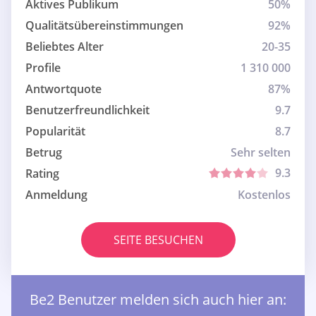
Aktives Publikum
50%
Qualitätsübereinstimmungen
92%
Beliebtes Alter
20-35
Profile
1 310 000
Antwortquote
87%
Benutzerfreundlichkeit
9.7
Popularität
8.7
Betrug
Sehr selten
9.3
Rating
Anmeldung
Kostenlos
SEITE BESUCHEN
Be2 Benutzer melden sich auch hier an: