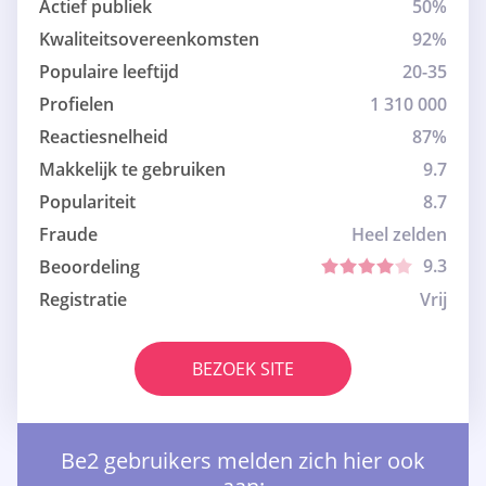
Actief publiek
50%
Kwaliteitsovereenkomsten
92%
Populaire leeftijd
20-35
Profielen
1 310 000
Reactiesnelheid
87%
Makkelijk te gebruiken
9.7
Populariteit
8.7
Fraude
Heel zelden
9.3
Beoordeling
Registratie
Vrij
BEZOEK SITE
Be2 gebruikers melden zich hier ook