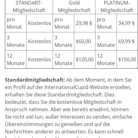
STANDART-
Gold
PLATINUM-
Mitgliedschaft
Mitgliedschaft
Mitgliedschaft
pro
pro
pro
Kostenlos
29,98 $
34,99 $
Monat
Monat
Monat
3
3
3
Kostenlos
$60,00
69,99 $
Monate
Monate
Monate
12
12
12
Kostenlos
$120,00
$150,00
Monate
Monate
Monate
Standardmitgliedschaft:
Ab dem Moment, in dem Sie
ein Profil auf der InternationalCupid-Website erstellen,
erhalten Sie diese Standardmitgliedschaft. Dies
bedeutet, dass Sie die kostenlose Mitgliedschaft in
Anspruch nehmen. Aber wie bereits erwähnt, können
Sie nicht viel tun, außer Interessen zu senden, einfache
Übereinstimmungen zu genießen und auf die
Nachrichten anderer zu antworten. Es kann schnell