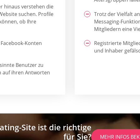
er hinaus verstehen die
 Website suchen. Profile
Trotz der Vielfalt 
 können, ob Ihre
Messaging-Funktion
Mitgliedern eine V
e Facebook-Konten
Registrierte Mitgli
und Inhaber gefälsc
sinnte Benutzer zu
 auf ihren Antworten
ting-Site ist die richtige
für Sie?
MEHR INFOS B