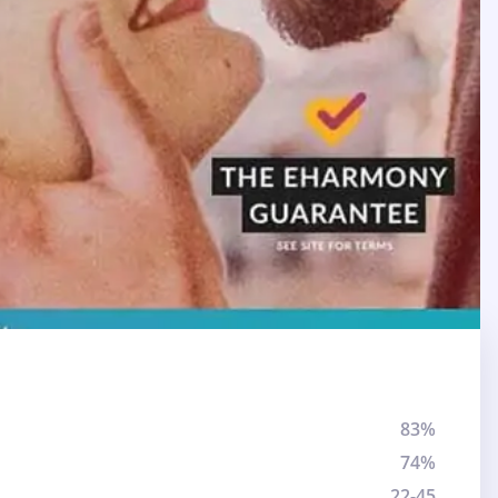
83%
74%
22-45