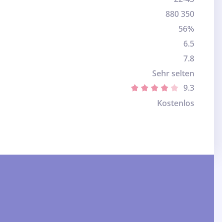
880 350
56%
6.5
7.8
Sehr selten
9.3
Kostenlos