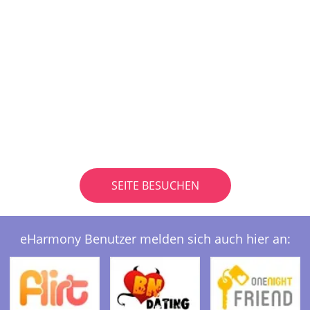
SEITE BESUCHEN
eHarmony Benutzer melden sich auch hier an: