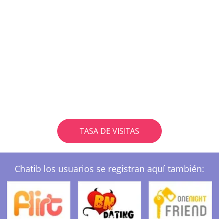
TASA DE VISITAS
Chatib los usuarios se registran aquí también: