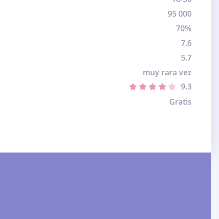
95 000
70%
7.6
5.7
muy rara vez
9.3
Gratis