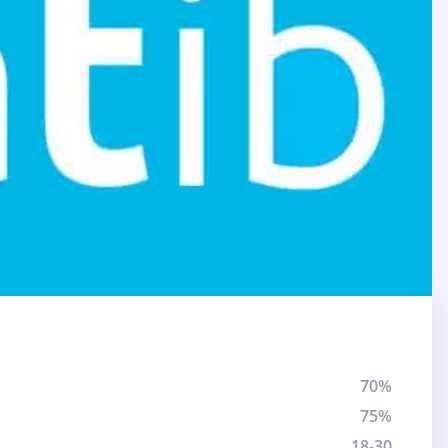
70%
75%
18-30