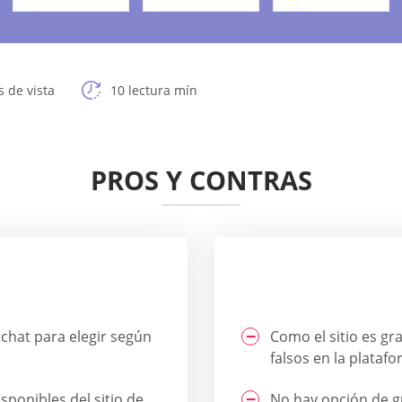
 de vista
10 lectura mín
PROS Y CONTRAS
chat para elegir según
Como el sitio es gr
falsos en la platafo
sponibles del sitio de
No hay opción de g