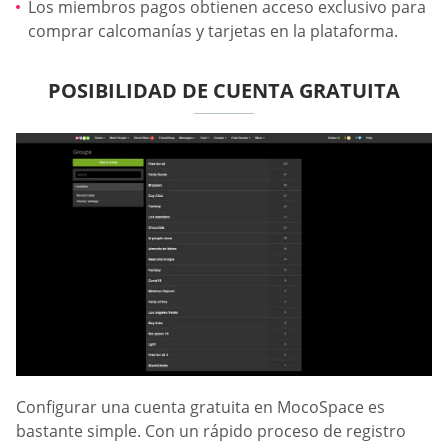
Los miembros pagos obtienen acceso exclusivo para
comprar calcomanías y tarjetas en la plataforma.
POSIBILIDAD DE CUENTA GRATUITA
Configurar una cuenta gratuita en MocoSpace es
bastante simple. Con un rápido proceso de registro