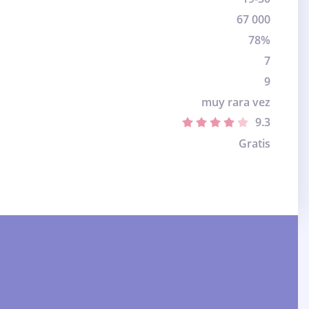
67 000
78%
7
9
muy rara vez
9.3
Gratis