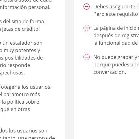
Debes asegurarte de
 información personal.
Pero este requisito 
 del sitio de forma
La página de inicio
tarjetas de crédito!
después de registra
o un estafador son
la funcionalidad de
rio muy potentes y
No puede grabar y v
us posibilidades de
porque puedes apr
ario responde
conversación.
spechosas.
roteger a los usuarios.
s el parámetro más
 la política sobre
 que en otras
dos los usuarios son
 lo tanto, una persona de