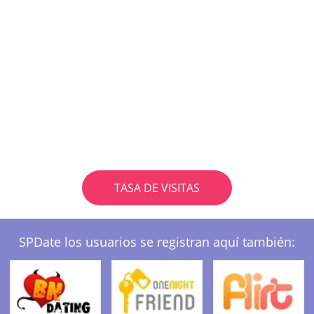
TASA DE VISITAS
SPDate los usuarios se registran aquí también: