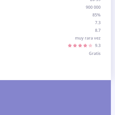
900 000
85%
7.3
8.7
muy rara vez
9.3
Gratis