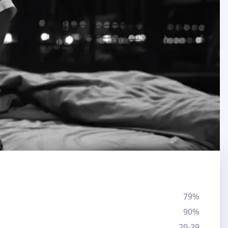
79%
90%
20-39