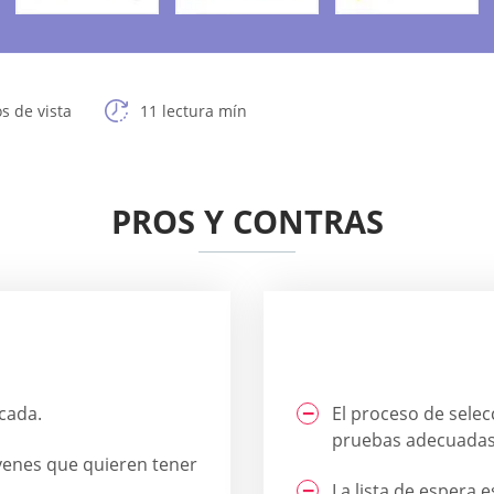
s de vista
11 lectura mín
PROS Y CONTRAS
icada.
El proceso de selec
pruebas adecuadas
venes que quieren tener
.
La lista de espera e