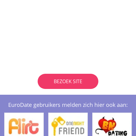
BEZOEK SITE
EuroDate gebruikers melden zich hier ook aan: