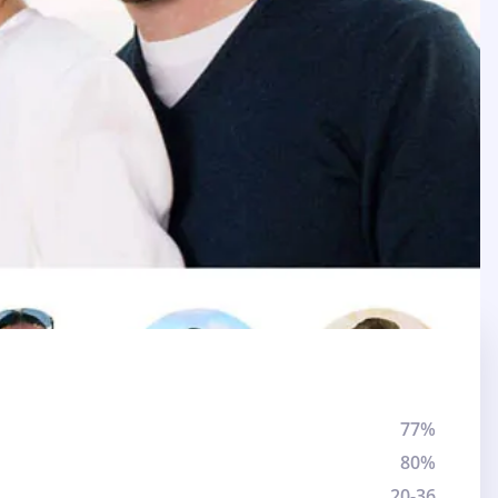
77%
80%
20-36