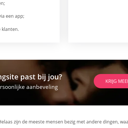
en;
via een app;
 klanten.
gsite past bij jou?
KRIJG MEE
soonlijke aanbeveling
laas zijn de meeste mensen bezig met andere dingen, waard