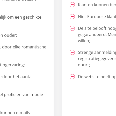
Klanten kunnen be
Niet-Europese klant
elijk om een geschikte
De site belooft ho
gegarandeerd. Mens
en ouder;
willen;
t door elke romantische
Strenge aanmeldings
registratiegegeven
tingervaring;
duurt;
ardoor het aantal
De website heeft op
el profielen van mooie
n kunnen e-mails