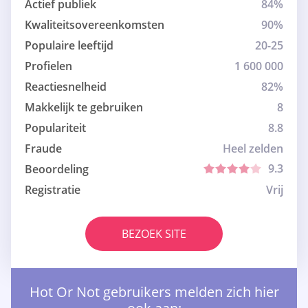
Actief publiek
84%
Kwaliteitsovereenkomsten
90%
Populaire leeftijd
20-25
Profielen
1 600 000
Reactiesnelheid
82%
Makkelijk te gebruiken
8
Populariteit
8.8
Fraude
Heel zelden
9.3
Beoordeling
Registratie
Vrij
BEZOEK SITE
Hot Or Not gebruikers melden zich hier