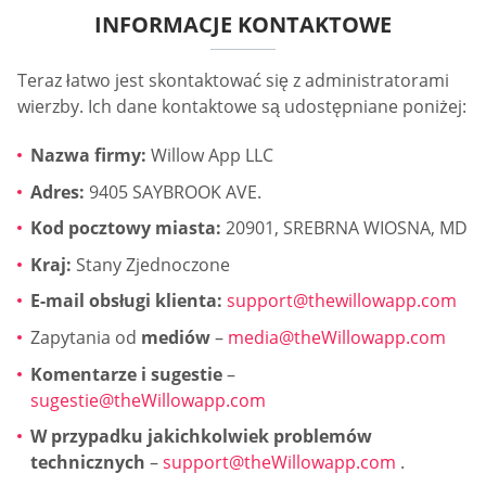
INFORMACJE KONTAKTOWE
Teraz łatwo jest skontaktować się z administratorami
wierzby. Ich dane kontaktowe są udostępniane poniżej:
Nazwa firmy:
Willow App LLC
Adres:
9405 SAYBROOK AVE.
Kod pocztowy miasta:
20901, SREBRNA WIOSNA, MD
Kraj:
Stany Zjednoczone
E-mail obsługi klienta:
support@thewillowapp.com
Zapytania od
mediów
–
media@theWillowapp.com
Komentarze i sugestie
–
sugestie@theWillowapp.com
W przypadku jakichkolwiek problemów
technicznych
–
support@theWillowapp.com
.