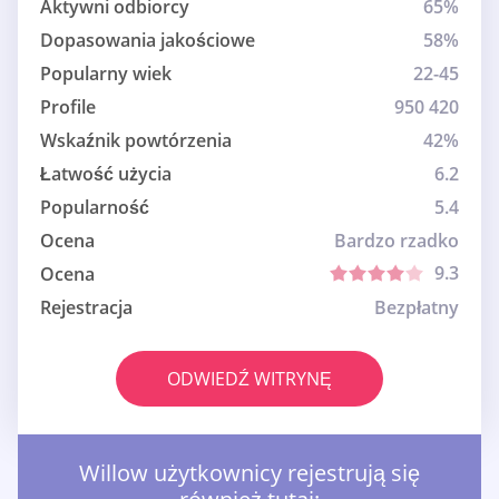
Aktywni odbiorcy
65%
Dopasowania jakościowe
58%
Popularny wiek
22-45
Profile
950 420
Wskaźnik powtórzenia
42%
Łatwość użycia
6.2
Popularność
5.4
Ocena
Bardzo rzadko
9.3
Ocena
Rejestracja
Bezpłatny
ODWIEDŹ WITRYNĘ
Willow użytkownicy rejestrują się